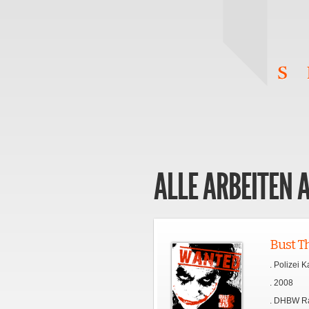
ALLE ARBEITEN 
Bust T
. Polizei
. 2008
. DHBW R